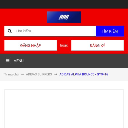
TÌM KIẾM
hoặc
ĐĂNG NHẬP
ĐĂNG KÝ
MENU
Trang chủ
ADIDAS SLIPPERS
ADIDAS ALPHA BOUNCE - GY9416