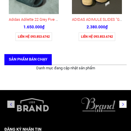
Adidas Adilette 22 Grey Five Core Black (HP6522)
ADIDAS ADIMULE SLIDES "GOLDEN" ( JR3587)
1.650.000₫
2.380.000₫
LIÊN HỆ 093.853.6742
LIÊN HỆ 093.853.6742
SẢN PHẨM BÁN CHẠY
Danh mục đang cập nhật sản phẩm
ĐĂNG KÝ NHẬN TIN