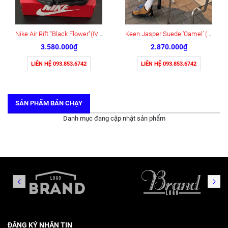
Nike Air Rift "Black Flower"(IV5682-001)
Keen Jasper Suede ‘Camel’ (1004337)
3.580.000₫
2.870.000₫
LIÊN HỆ 093.853.6742
LIÊN HỆ 093.853.6742
SẢN PHẨM BÁN CHẠY
Danh mục đang cập nhật sản phẩm
ĐĂNG KÝ NHẬN TIN