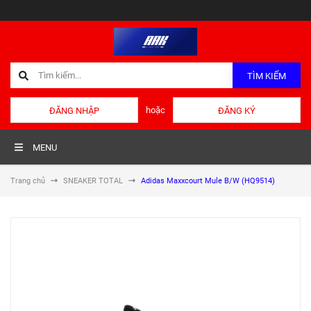
TÌM KIẾM
hoặc
ĐĂNG NHẬP
ĐĂNG KÝ
MENU
Trang chủ
SNEAKER TOTAL
Adidas Maxxcourt Mule B/W (HQ9514)