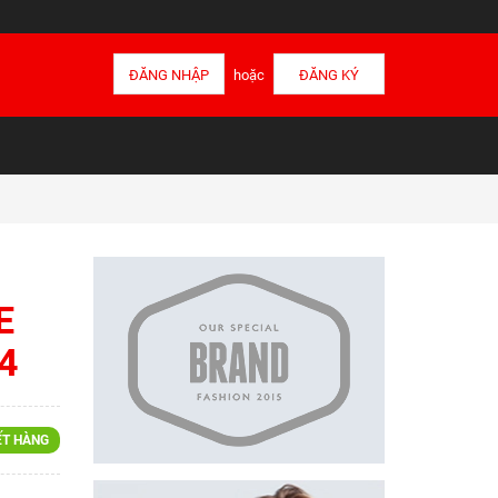
ĐĂNG NHẬP
hoặc
ĐĂNG KÝ
E
4
ẾT HÀNG