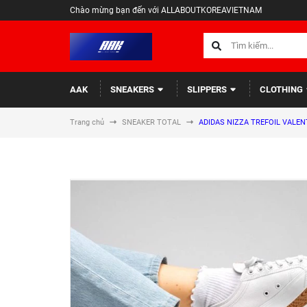
Chào mừng bạn đến với ALLABOUTKOREAVIETNAM
AAK
SNEAKERS
SLIPPERS
CLOTHING
Trang chủ
SNEAKER TOTAL
ADIDAS NIZZA TREFOIL VALENT