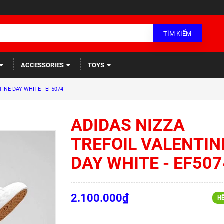
TÌM KIẾM
ACCESSORIES
TOYS
INE DAY WHITE - EF5074
ADIDAS NIZZA
TREFOIL VALENTIN
DAY WHITE - EF507
2.100.000₫
H