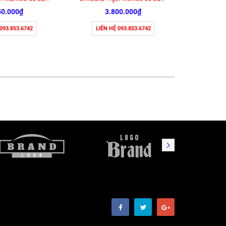
50.000₫
3.800.000₫
 093.853.6742
LIÊN HỆ 093.853.6742
LIÊN