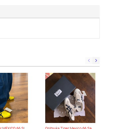
Onitsuka Tiger MEXICO 66 SLIP-ON (1183A746-751)
Onitsuka Tiger Mexico 66 Sabot ‘Peacoat’ (1183C123-200)