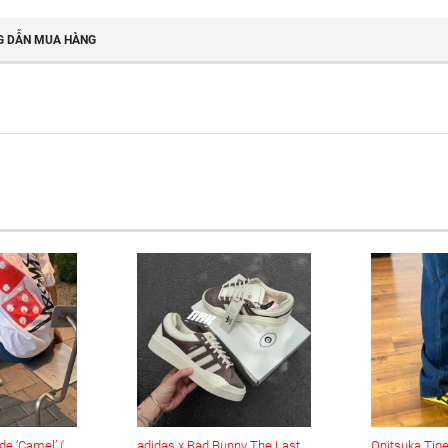
 DẪN MUA HÀNG
Keen Jasper Suede ‘Camel’ (1004337)
adidas x Bad Bunny The Last Campus (ID2534)