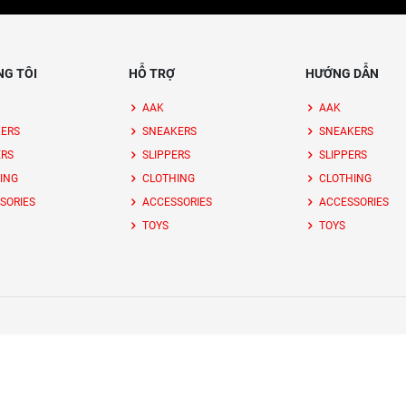
NG TÔI
HỖ TRỢ
HƯỚNG DẪN
AAK
AAK
ERS
SNEAKERS
SNEAKERS
ERS
SLIPPERS
SLIPPERS
ING
CLOTHING
CLOTHING
SORIES
ACCESSORIES
ACCESSORIES
TOYS
TOYS