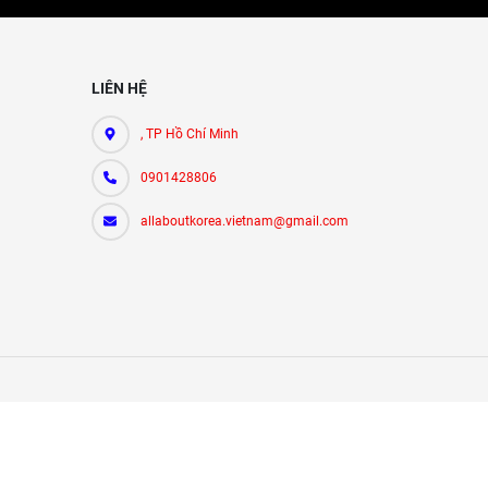
LIÊN HỆ
, TP Hồ Chí Minh
0901428806
allaboutkorea.vietnam@gmail.com