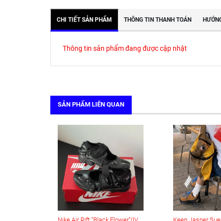
CHI TIẾT SẢN PHẨM
THÔNG TIN THANH TOÁN
HƯỚNG
Thông tin sản phẩm đang được cập nhật
SẢN PHẨM LIÊN QUAN
Nike Air Rift "Black Flower"(IV5682-001)