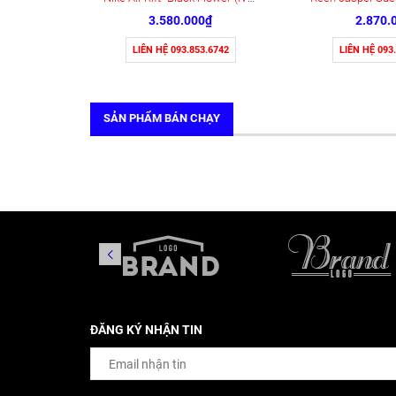
3.580.000₫
2.870.
LIÊN HỆ 093.853.6742
LIÊN HỆ 093
SẢN PHẨM BÁN CHẠY
ĐĂNG KÝ NHẬN TIN