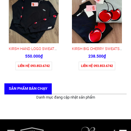
KIRSH HAND LOGO SWEATSHIRT - FREESIZE
KIRSH BIG CHERRY SWEATSHIRT - FREESIZE
550.000₫
238.500₫
LIÊN HỆ 093.853.6742
LIÊN HỆ 093.853.6742
SẢN PHẨM BÁN CHẠY
Danh mục đang cập nhật sản phẩm