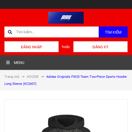
TÌM KIẾM
hoặc
ĐĂNG NHẬP
ĐĂNG KÝ
MENU
Trang chủ
HOODIE
Adidas Originals FW25 Team Two-Piece Sports Hoodie
Long Sleeve (KC2607)