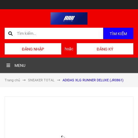
TÌM KIẾM
hoặc
ĐĂNG NHẬP
ĐĂNG KÝ
MENU
Trang chủ
SNEAKER TOTAL
ADIDAS XLG RUNNER DELUXE (JR0861)