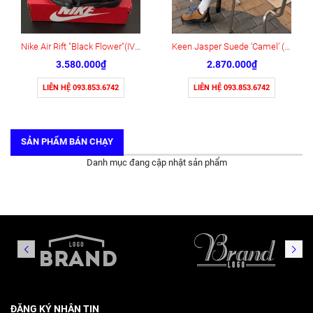
Nike Air Rift "Black Flower"(IV5682-001)
Keen Jasper Suede ‘Camel’ (1004337)
3.580.000₫
2.870.000₫
LIÊN HỆ 093.853.6742
LIÊN HỆ 093.853.6742
SẢN PHẨM BÁN CHẠY
Danh mục đang cập nhật sản phẩm
ĐĂNG KÝ NHẬN TIN