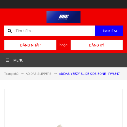
TÌM KIẾM
hoặc
ĐĂNG NHẬP
ĐĂNG KÝ
MENU
Trang chủ
ADIDAS SLIPPERS
ADIDAS YEEZY SLIDE KIDS BONE - FW6347