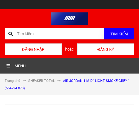
TÌM KIẾM
hoặc
ĐĂNG NHẬP
ĐĂNG KÝ
MENU
Trang chủ
SNEAKER TOTAL
AIR JORDAN 1 MID ' LIGHT SMOKE GREY "
(554724 078)