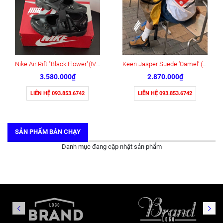
Nike Air Rift "Black Flower"(IV5682-001)
Keen Jasper Suede ‘Camel’ (1004337)
3.580.000₫
2.870.000₫
LIÊN HỆ 093.853.6742
LIÊN HỆ 093.853.6742
SẢN PHẨM BÁN CHẠY
Danh mục đang cập nhật sản phẩm