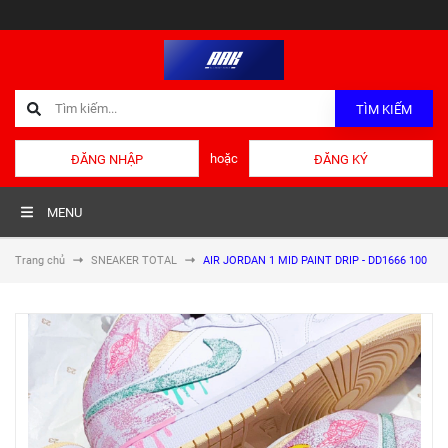
TÌM KIẾM
hoặc
ĐĂNG NHẬP
ĐĂNG KÝ
MENU
Trang chủ
SNEAKER TOTAL
AIR JORDAN 1 MID PAINT DRIP - DD1666 100