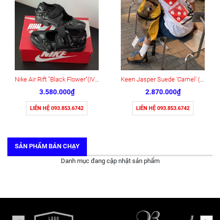
Nike Air Rift "Black Flower"(IV5682-001)
Keen Jasper Suede ‘Camel’ (1004337)
3.580.000₫
2.870.000₫
LIÊN HỆ 093.853.6742
LIÊN HỆ 093.853.6742
SẢN PHẨM BÁN CHẠY
Danh mục đang cập nhật sản phẩm