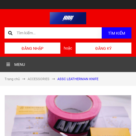
TÌM KIẾM
hoặc
ĐĂNG NHẬP
ĐĂNG KÝ
MENU
Trang chủ
ACCESSORIES
ASSC LEATHERMAN KNIFE