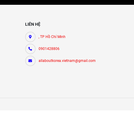
LIÊN HỆ
, TP Hồ Chí Minh
0901428806
allaboutkorea.vietnam@gmail.com