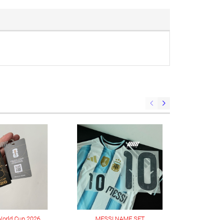
FIFA Official World Cup 2026 Fan ID Pass Card
MESSI NAME SET