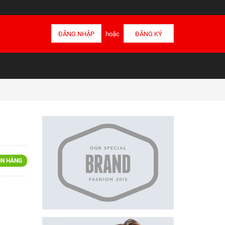
ĐĂNG NHẬP
hoặc
ĐĂNG KÝ
N HÀNG