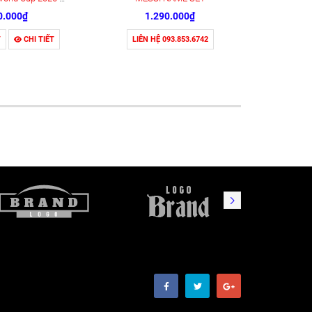
0.000₫
1.290.000₫
T
CHI TIẾT
LIÊN HỆ 093.853.6742
CHI 