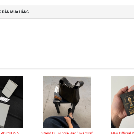
 DẪN MUA HÀNG
MATIN KIM ACCORDION WALLET
Stand Oil Mingle Bag " Maroon"