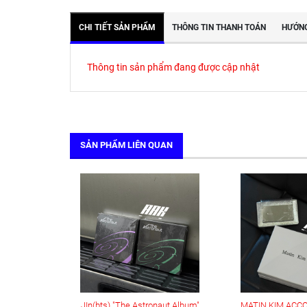
CHI TIẾT SẢN PHẨM
THÔNG TIN THANH TOÁN
HƯỚNG
Thông tin sản phẩm đang được cập nhật
SẢN PHẨM LIÊN QUAN
JIn(bts) "The Astronaut Album"