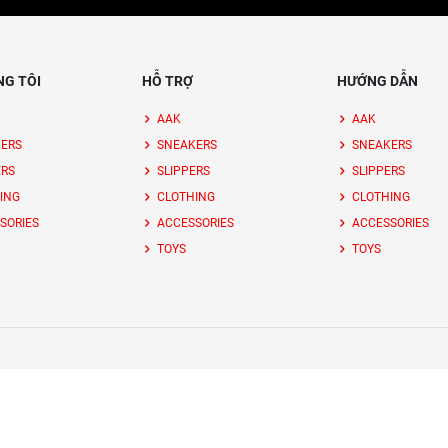
NG TÔI
HỖ TRỢ
HƯỚNG DẪN
AAK
AAK
ERS
SNEAKERS
SNEAKERS
ERS
SLIPPERS
SLIPPERS
ING
CLOTHING
CLOTHING
SORIES
ACCESSORIES
ACCESSORIES
TOYS
TOYS