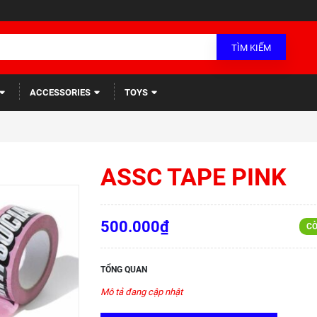
TÌM KIẾM
ACCESSORIES
TOYS
ASSC TAPE PINK
500.000₫
CÒ
TỔNG QUAN
Mô tả đang cập nhật