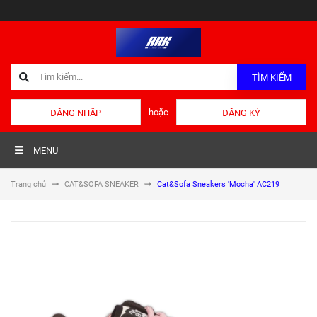
TÌM KIẾM
hoặc
ĐĂNG NHẬP
ĐĂNG KÝ
MENU
Trang chủ
CAT&SOFA SNEAKER
Cat&Sofa Sneakers 'Mocha' AC219