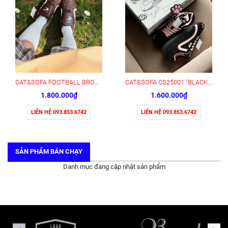
CAT&SOFA FOOTBALL BROWN POWDER (CS25011)
CAT&SOFA CS25001 "BLACK/PINK BOWTIE "
1.800.000₫
1.600.000₫
LIÊN HỆ 093.853.6742
LIÊN HỆ 093.853.6742
SẢN PHẨM BÁN CHẠY
Danh mục đang cập nhật sản phẩm