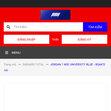
TÌM KIẾM
hoặc
ĐĂNG NHẬP
ĐĂNG KÝ
MENU
Trang chủ
SNEAKER TOTAL
JORDAN 1 MID 'UNIVERSITY BLUE' - BQ6472
141