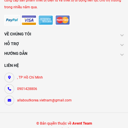
cung cấp sản phẩm thiết bị điện tử và thiết bị di động liên tục cho thị trường
trong nhiều năm qua.
VỀ CHÚNG TÔI
HỖ TRỢ
HƯỚNG DẪN
LIÊN HỆ
, TP Hồ Chí Minh
0901428806
allaboutkorea.vietnam@gmail.com
© Bản quyền thuộc về
Avent Team