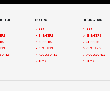
NG TÔI
HỖ TRỢ
HƯỚNG DẪN
AAK
AAK
ERS
SNEAKERS
SNEAKERS
ERS
SLIPPERS
SLIPPERS
ING
CLOTHING
CLOTHING
SORIES
ACCESSORIES
ACCESSORIES
TOYS
TOYS