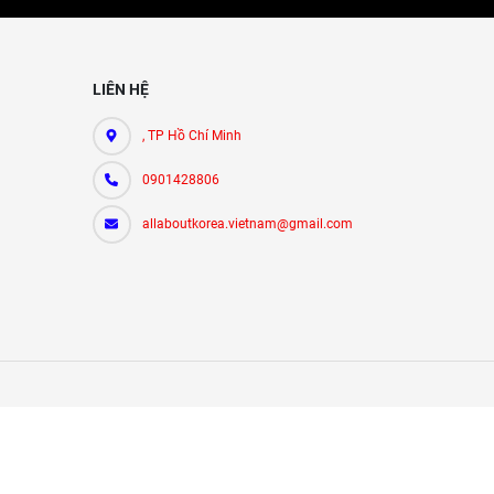
LIÊN HỆ
, TP Hồ Chí Minh
0901428806
allaboutkorea.vietnam@gmail.com