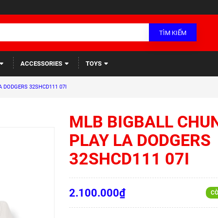
TÌM KIẾM
ACCESSORIES
TOYS
A DODGERS 32SHCD111 07I
MLB BIGBALL CHU
PLAY LA DODGERS
32SHCD111 07I
2.100.000₫
CÒ