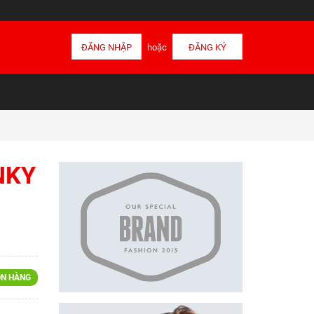
ĐĂNG NHẬP
hoặc
ĐĂNG KÝ
NKY
N HÀNG