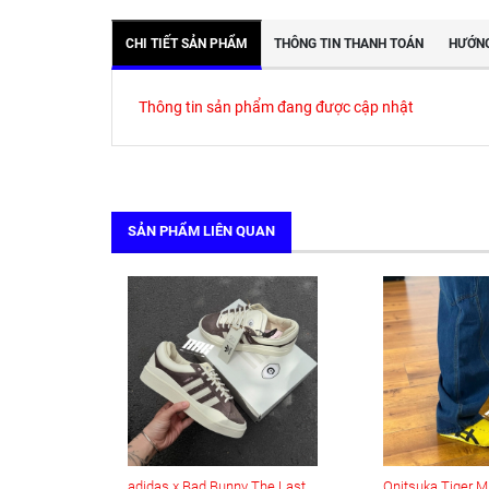
CHI TIẾT SẢN PHẨM
THÔNG TIN THANH TOÁN
HƯỚNG
Thông tin sản phẩm đang được cập nhật
SẢN PHẨM LIÊN QUAN
adidas x Bad Bunny The Last Campus (ID2534)