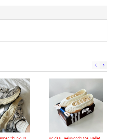
MLB Korea Winner Chunky New York Yankees (3ASHWD15N-50IVS)
Adidas Taekwondo Mei Ballet ‘Cream White’ (KI3582)