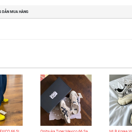
 DẪN MUA HÀNG
Onitsuka Tiger MEXICO 66 SLIP-ON (1183A746-751)
Onitsuka Tiger Mexico 66 Sabot ‘Peacoat’ (1183C123-200)