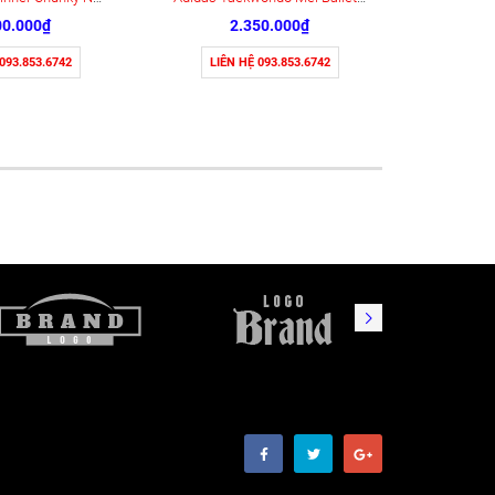
00.000₫
2.350.000₫
 093.853.6742
LIÊN HỆ 093.853.6742
LIÊN