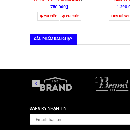
750.000₫
1.290.
CHI TIẾT
CHI TIẾT
LIÊN HỆ 093
SẢN PHẨM BÁN CHẠY
ĐĂNG KÝ NHẬN TIN