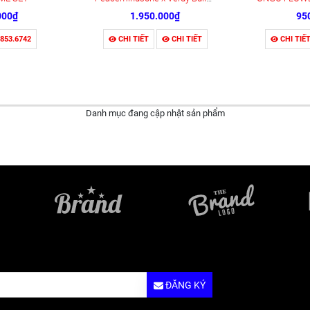
000₫
1.950.000₫
95
.853.6742
CHI TIẾT
CHI TIẾT
CHI TIẾ
Danh mục đang cập nhật sản phẩm
ĐĂNG KÝ