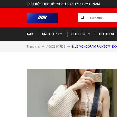
Chào mừng bạn đến với ALLABOUTKOREAVIETNAM
AAK
SNEAKERS
SLIPPERS
CLOTHING
Trang chủ
ACCESSORIES
MLB MONOGRAM RAINBOW HOODI