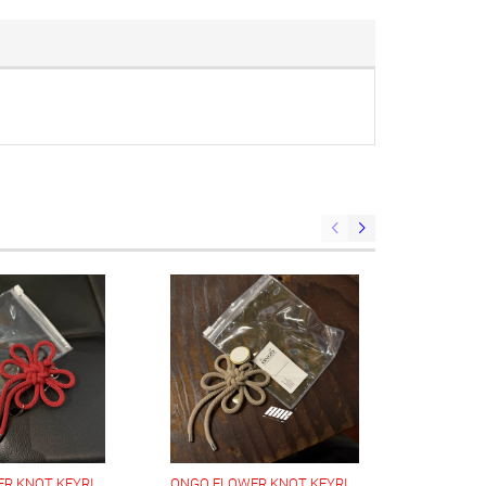
ONGO FLOWER KNOT KEYRING ( Red )
ONGO FLOWER KNOT KEYRING ( Beige )