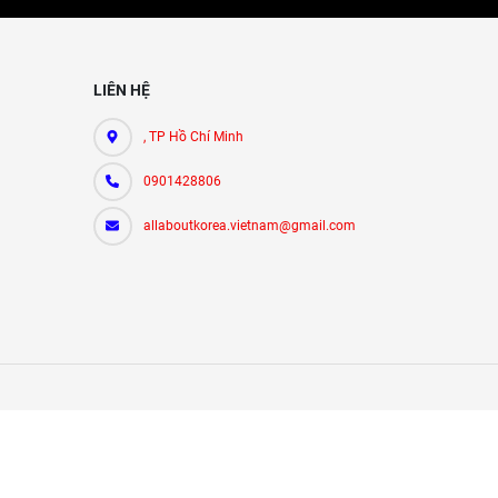
LIÊN HỆ
, TP Hồ Chí Minh
0901428806
allaboutkorea.vietnam@gmail.com