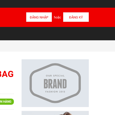
ĐĂNG NHẬP
hoặc
ĐĂNG KÝ
BAG
N HÀNG