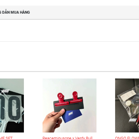
 DẪN MUA HÀNG
ME SET
Peaceminusone x Verdy Bulldog Clip Red (set/ 2c)