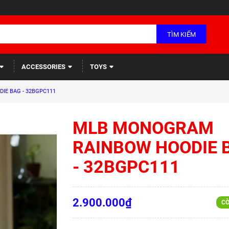
TÌM KIẾM
ACCESSORIES
TOYS
E BAG - 32BGPC111
MLB MONOGRAM
RAINBOW HOODIE 
- 32BGPC111
2.900.000₫
CÒ