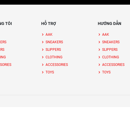
NG TÔI
HỖ TRỢ
HƯỚNG DẪN
AAK
AAK
ERS
SNEAKERS
SNEAKERS
ERS
SLIPPERS
SLIPPERS
ING
CLOTHING
CLOTHING
SORIES
ACCESSORIES
ACCESSORIES
TOYS
TOYS