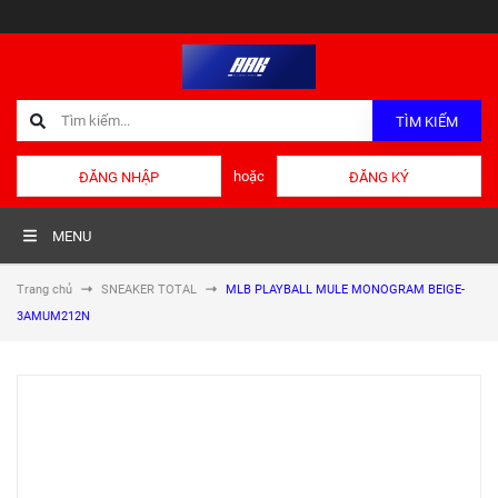
TÌM KIẾM
hoặc
ĐĂNG NHẬP
ĐĂNG KÝ
MENU
Trang chủ
SNEAKER TOTAL
MLB PLAYBALL MULE MONOGRAM BEIGE-
3AMUM212N