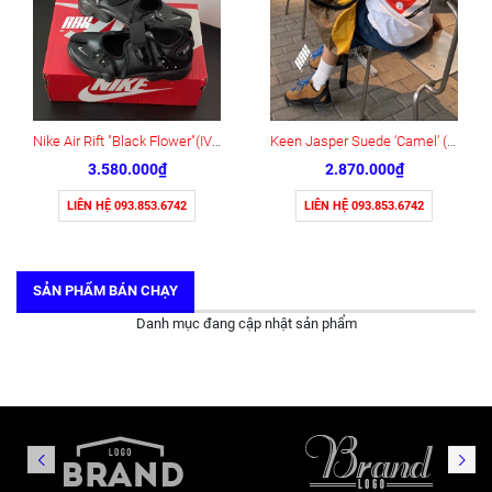
Nike Air Rift "Black Flower"(IV5682-001)
Keen Jasper Suede ‘Camel’ (1004337)
3.580.000₫
2.870.000₫
LIÊN HỆ 093.853.6742
LIÊN HỆ 093.853.6742
SẢN PHẨM BÁN CHẠY
Danh mục đang cập nhật sản phẩm