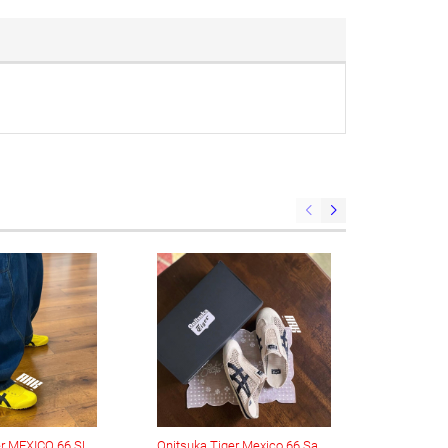
Onitsuka Tiger MEXICO 66 SLIP-ON (1183A746-751)
Onitsuka Tiger Mexico 66 Sabot ‘Peacoat’ (1183C123-200)