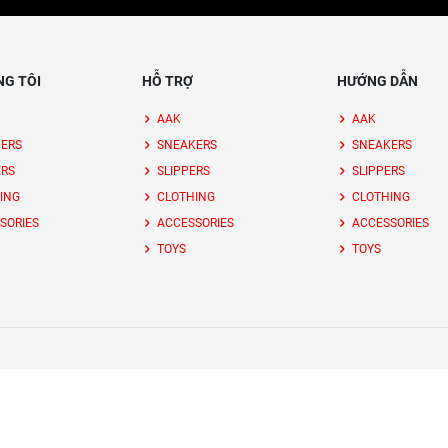
NG TÔI
HỖ TRỢ
HƯỚNG DẪN
AAK
AAK
ERS
SNEAKERS
SNEAKERS
ERS
SLIPPERS
SLIPPERS
ING
CLOTHING
CLOTHING
SORIES
ACCESSORIES
ACCESSORIES
TOYS
TOYS