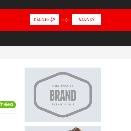
ĐĂNG NHẬP
hoặc
ĐĂNG KÝ
ẾT HÀNG