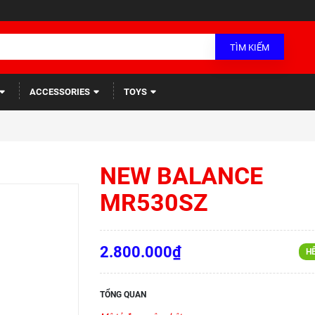
TÌM KIẾM
ACCESSORIES
TOYS
NEW BALANCE
MR530SZ
2.800.000₫
H
TỔNG QUAN