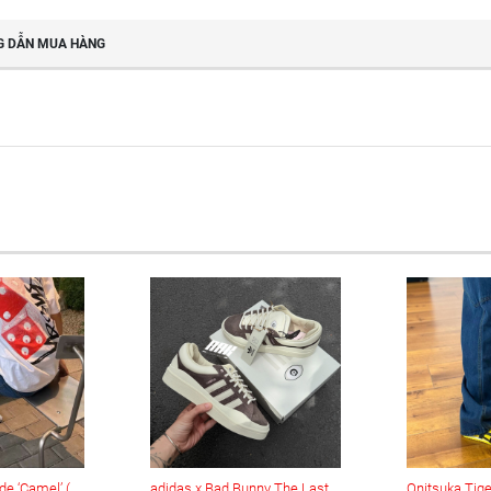
 DẪN MUA HÀNG
Keen Jasper Suede ‘Camel’ (1004337)
adidas x Bad Bunny The Last Campus (ID2534)