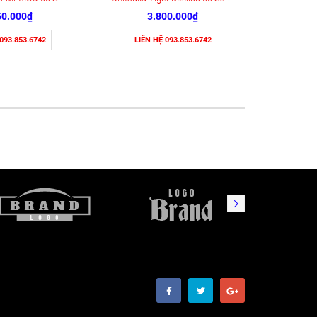
50.000₫
3.800.000₫
 093.853.6742
LIÊN HỆ 093.853.6742
LIÊN