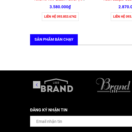
3.580.000₫
2.870.
LIÊN HỆ 093.853.6742
LIÊN HỆ 093
SẢN PHẨM BÁN CHẠY
ĐĂNG KÝ NHẬN TIN