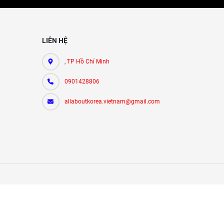
LIÊN HỆ
, TP Hồ Chí Minh
0901428806
allaboutkorea.vietnam@gmail.com