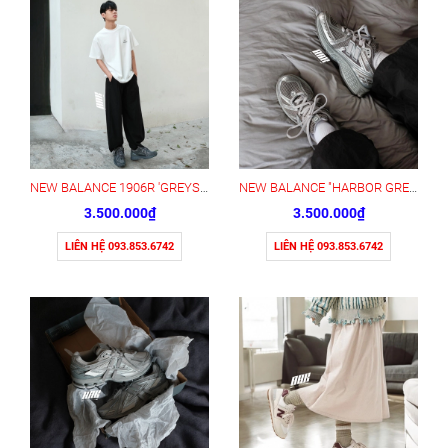
NEW BALANCE 1906R 'GREYSCALE' - M1906RHX
NEW BALANCE "HARBOR GREY" - M1906REH
3.500.000₫
3.500.000₫
LIÊN HỆ 093.853.6742
LIÊN HỆ 093.853.6742