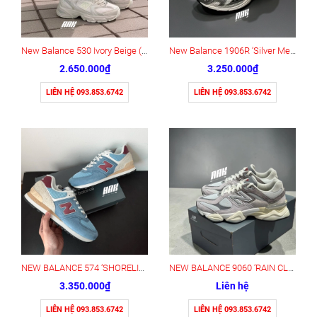
New Balance 530 Ivory Beige (MR530AA1)
New Balance 1906R ‘Silver Metallic Black’ (M1906RER)
2.650.000₫
3.250.000₫
LIÊN HỆ 093.853.6742
LIÊN HỆ 093.853.6742
NEW BALANCE 574 ‘SHORELINE BLUE’ (U574SPR)
NEW BALANCE 9060 ‘RAIN CLOUD’ (U9060GRY)
3.350.000₫
Liên hệ
LIÊN HỆ 093.853.6742
LIÊN HỆ 093.853.6742