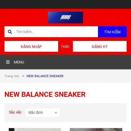
TÌM KIẾM
hoặc
ĐĂNG NHẬP
ĐĂNG KÝ
MENU
Trang chủ
NEW BALANCE SNEAKER
NEW BALANCE SNEAKER
Sắp xếp: