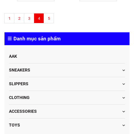
1
2
3
4
5
Danh mục sản phẩm
AAK
SNEAKERS
SLIPPERS
CLOTHING
ACCESSORIES
TOYS