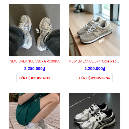
NEW BALANCE 530 - GR530KA
NEW BALANCE 574 ‘Core Pack’ (ML574EVG)
2.250.000₫
2.200.000₫
LIÊN HỆ 093.853.6742
LIÊN HỆ 093.853.6742