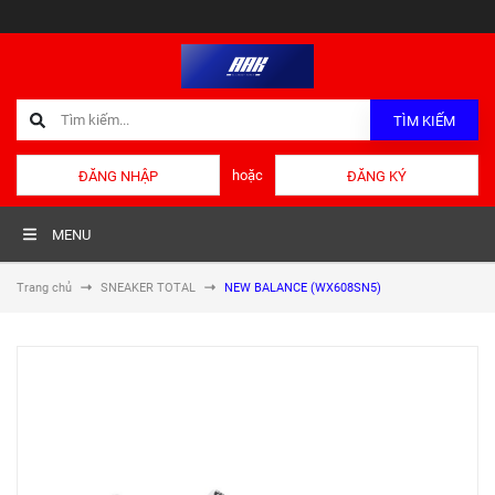
TÌM KIẾM
hoặc
ĐĂNG NHẬP
ĐĂNG KÝ
MENU
Trang chủ
SNEAKER TOTAL
NEW BALANCE (WX608SN5)