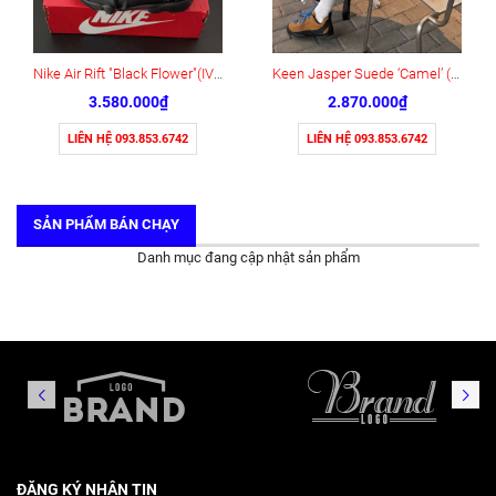
Nike Air Rift "Black Flower"(IV5682-001)
Keen Jasper Suede ‘Camel’ (1004337)
3.580.000₫
2.870.000₫
LIÊN HỆ 093.853.6742
LIÊN HỆ 093.853.6742
SẢN PHẨM BÁN CHẠY
Danh mục đang cập nhật sản phẩm
ĐĂNG KÝ NHẬN TIN