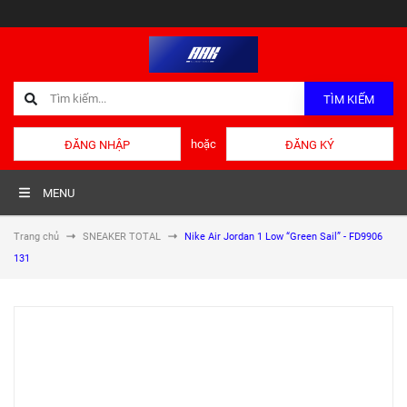
TÌM KIẾM
hoặc
ĐĂNG NHẬP
ĐĂNG KÝ
MENU
Trang chủ
SNEAKER TOTAL
Nike Air Jordan 1 Low “Green Sail” - FD9906
131