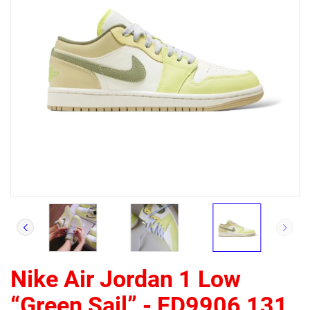
Nike Air Jordan 1 Low
“Green Sail” - FD9906 131