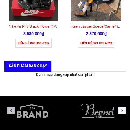
Nike Air Rift "Black Flower"(IV5682-001)
Keen Jasper Suede ‘Camel’ (1004337)
3.580.000₫
2.870.000₫
LIÊN HỆ 093.853.6742
LIÊN HỆ 093.853.6742
SẢN PHẨM BÁN CHẠY
Danh mục đang cập nhật sản phẩm