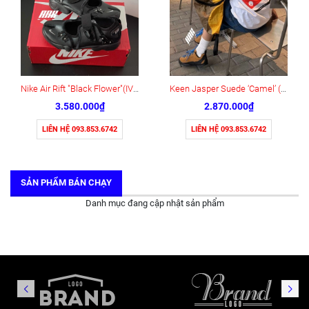
Nike Air Rift "Black Flower"(IV5682-001)
Keen Jasper Suede ‘Camel’ (1004337)
3.580.000₫
2.870.000₫
LIÊN HỆ 093.853.6742
LIÊN HỆ 093.853.6742
SẢN PHẨM BÁN CHẠY
Danh mục đang cập nhật sản phẩm