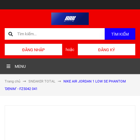
TÌM KIẾM
hoặc
ĐĂNG NHẬP
ĐĂNG KÝ
MENU
Trang chủ
SNEAKER TOTAL
NIKE AIR JORDAN 1 LOW SE PHANTOM
‘DENIM’ - FZ5042 041