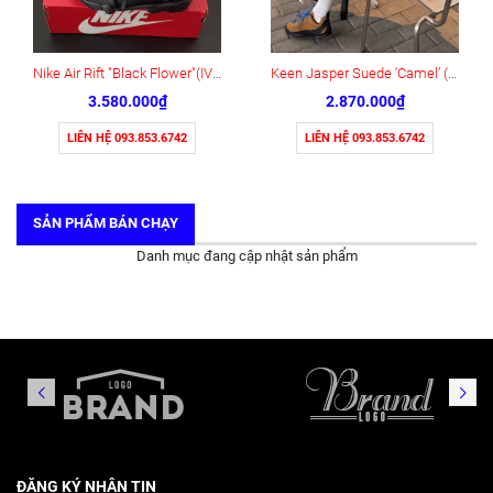
Nike Air Rift "Black Flower"(IV5682-001)
Keen Jasper Suede ‘Camel’ (1004337)
3.580.000₫
2.870.000₫
LIÊN HỆ 093.853.6742
LIÊN HỆ 093.853.6742
SẢN PHẨM BÁN CHẠY
Danh mục đang cập nhật sản phẩm
ĐĂNG KÝ NHẬN TIN