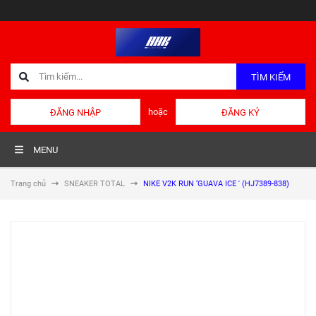
TÌM KIẾM
hoặc
ĐĂNG NHẬP
ĐĂNG KÝ
MENU
Trang chủ
SNEAKER TOTAL
NIKE V2K RUN ‘GUAVA ICE ' (HJ7389-838)