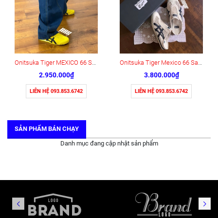
Onitsuka Tiger MEXICO 66 SLIP-ON (1183A746-751)
Onitsuka Tiger Mexico 66 Sabot ‘Peacoat’ (1183C123-200)
2.950.000₫
3.800.000₫
LIÊN HỆ 093.853.6742
LIÊN HỆ 093.853.6742
SẢN PHẨM BÁN CHẠY
Danh mục đang cập nhật sản phẩm