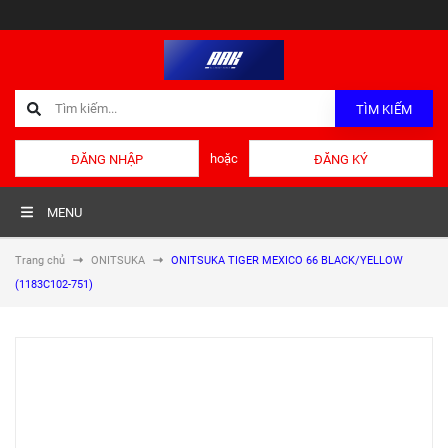
TÌM KIẾM
hoặc
ĐĂNG NHẬP
ĐĂNG KÝ
MENU
Trang chủ
ONITSUKA
ONITSUKA TIGER MEXICO 66 BLACK/YELLOW
(1183C102-751)