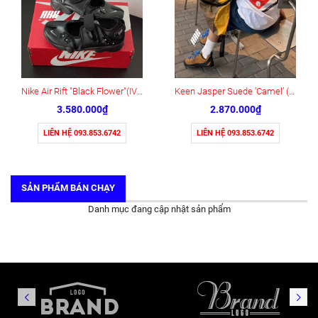
Nike Air Rift "Black Flower"(IV5682-001)
Keen Jasper Suede ‘Camel’ (1004337)
3.580.000₫
2.870.000₫
LIÊN HỆ 093.853.6742
LIÊN HỆ 093.853.6742
SẢN PHẨM BÁN CHẠY
Danh mục đang cập nhật sản phẩm