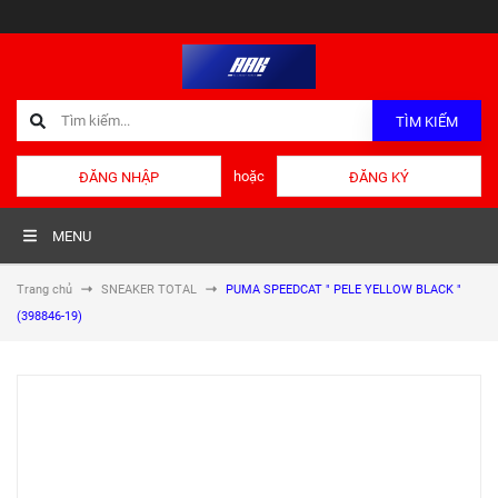
TÌM KIẾM
hoặc
ĐĂNG NHẬP
ĐĂNG KÝ
MENU
Trang chủ
SNEAKER TOTAL
PUMA SPEEDCAT " PELE YELLOW BLACK "
(398846-19)