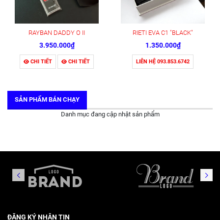
RAYBAN DADDY O II
RIETI EVA C1 "BLACK"
3.950.000₫
1.350.000₫
CHI TIẾT
CHI TIẾT
LIÊN HỆ 093.853.6742
SẢN PHẨM BÁN CHẠY
Danh mục đang cập nhật sản phẩm
ĐĂNG KÝ NHẬN TIN