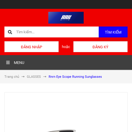
TÌM KIẾM
hoặc
ĐĂNG NHẬP
ĐĂNG KÝ
MENU
Trang chủ
GLASSES
Rnrn Eye Scope Running Sunglasses