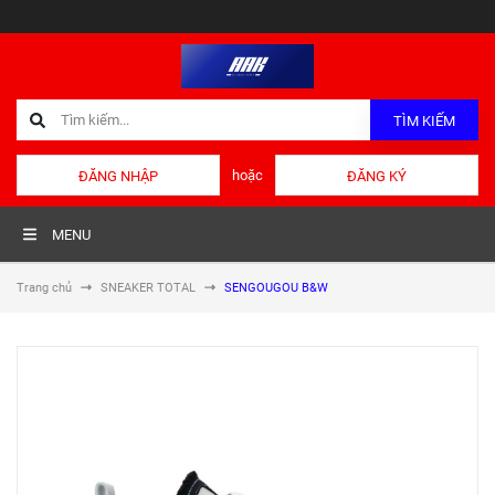
TÌM KIẾM
hoặc
ĐĂNG NHẬP
ĐĂNG KÝ
MENU
Trang chủ
SNEAKER TOTAL
SENGOUGOU B&W