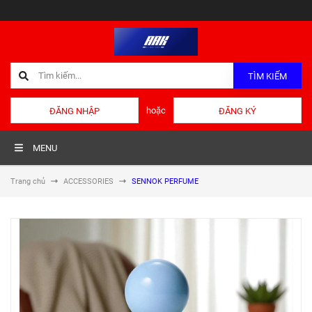
TÌM KIẾM
hoặc
ĐĂNG NHẬP
ĐĂNG KÝ
MENU
Trang chủ
ACCESSORIES
SENNOK PERFUME