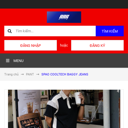
TÌM KIẾM
hoặc
ĐĂNG NHẬP
ĐĂNG KÝ
MENU
Trang chủ
PANT
SPAO COOLTECH BAGGY JEANS