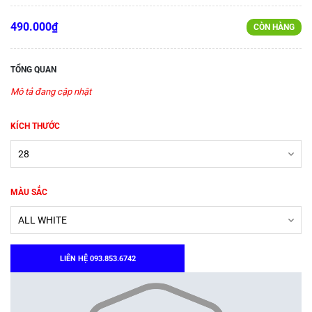
490.000₫
CÒN HÀNG
TỔNG QUAN
Mô tả đang cập nhật
KÍCH THƯỚC
MÀU SẮC
LIÊN HỆ 093.853.6742