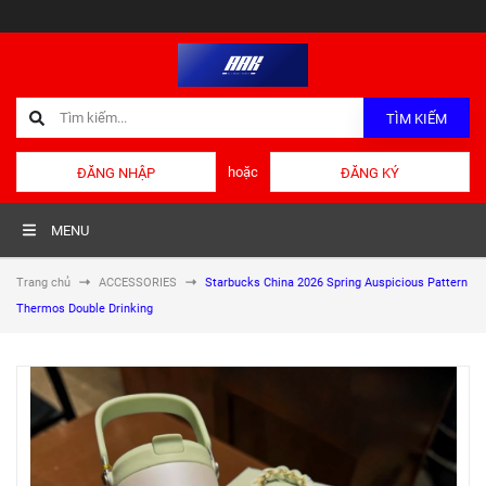
TÌM KIẾM
hoặc
ĐĂNG NHẬP
ĐĂNG KÝ
MENU
Trang chủ
ACCESSORIES
Starbucks China 2026 Spring Auspicious Pattern
Thermos Double Drinking