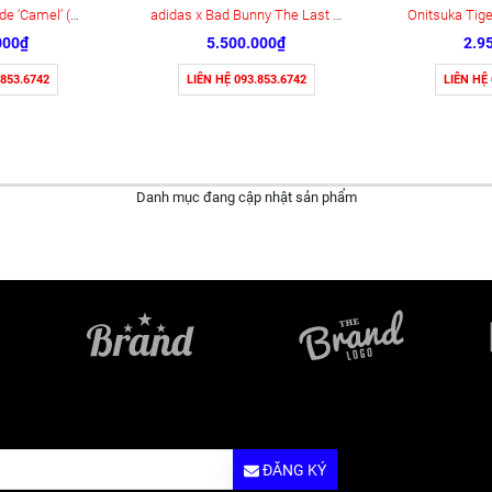
Keen Jasper Suede ‘Camel’ (1004337)
adidas x Bad Bunny The Last Campus (ID2534)
000₫
5.500.000₫
2.9
.853.6742
LIÊN HỆ 093.853.6742
LIÊN HỆ
Danh mục đang cập nhật sản phẩm
ĐĂNG KÝ