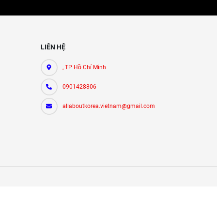
LIÊN HỆ
, TP Hồ Chí Minh
0901428806
allaboutkorea.vietnam@gmail.com