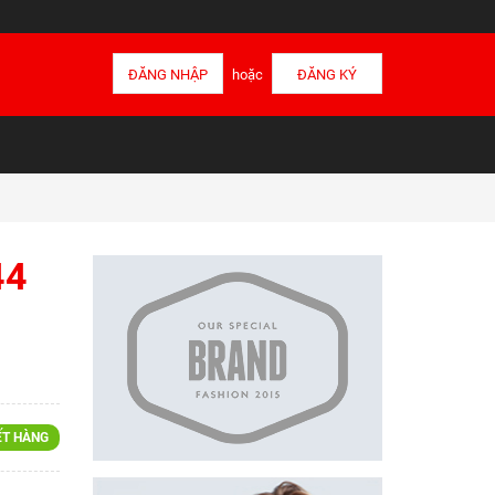
ĐĂNG NHẬP
hoặc
ĐĂNG KÝ
44
ẾT HÀNG