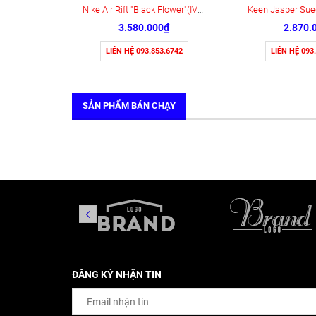
Nike Air Rift "Black Flower"(IV5682-001)
3.580.000₫
2.870.
LIÊN HỆ 093.853.6742
LIÊN HỆ 093
SẢN PHẨM BÁN CHẠY
ĐĂNG KÝ NHẬN TIN