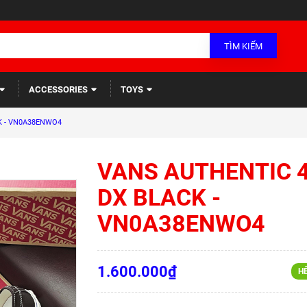
TÌM KIẾM
ACCESSORIES
TOYS
K - VN0A38ENWO4
VANS AUTHENTIC 
DX BLACK -
VN0A38ENWO4
1.600.000₫
H