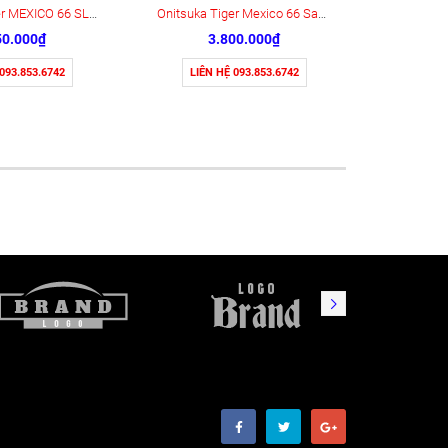
Onitsuka Tiger MEXICO 66 SLIP-ON (1183A746-751)
Onitsuka Tiger Mexico 66 Sabot ‘Peacoat’ (1183C123-200)
50.000₫
3.800.000₫
 093.853.6742
LIÊN HỆ 093.853.6742
LIÊN