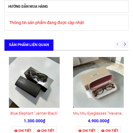
HƯỚNG DẪN MUA HÀNG
Thông tin sản phẩm đang được cập nhật
SẢN PHẨM LIÊN QUAN
Blue Elephant "Jenner Black"
Miu Miu Eyeglasses "Havana Brown" (0MU04ZSVAU08N)
1.300.000₫
4.900.000₫
CHI TIẾT
CHI TIẾT
CHI TIẾT
CHI TIẾT