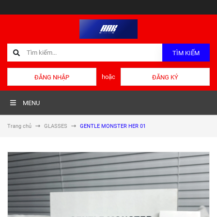
TÌM KIẾM
hoặc
ĐĂNG NHẬP
ĐĂNG KÝ
MENU
Trang chủ
GLASSES
GENTLE MONSTER HER 01